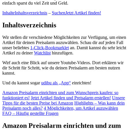
einfach sparst du viel Zeit und Geld.
Inhalte
Inhaltsverzeichnis
–
Suchen
Jetzt Artikel finden!
Inhaltsverzeichnis
Wir stellen dir verschiedene Möglichkeiten zur Verfügung, um einen
Artikel für deinen Preisalarm auzuwählen. Schau dir auf jeden Fall
unser beliebtes
1-Click-Bookmarklet
an. Damit kannst du sehr leicht
Artikel zu deiner
Watchlist
hinzufügen.
Wirf auch eine Blick auf unsere Youtube-Videos. Dort erklären wir
dir Schritt für Schritt, wie du deinen Preisalarm am besten nutzen
kannst.
Und du kannst sogar
udibu als „App“
einrichten!
Amazon Preisalarm einrichten und zum Wunschpreis kaufen: so
funktioniert es!
Jetzt Artikel finden und Preisalarm erstellen!
Unsere
Tipps für die besten Preise bei Amazon
Highlights – Was kann dein
Preisalarm noch alles?
4 Möglichkeiten, um Artikel auzuwählen
FAQ – Häufig gestellte Fragen
Amazon Preisalarm einrichten und zum